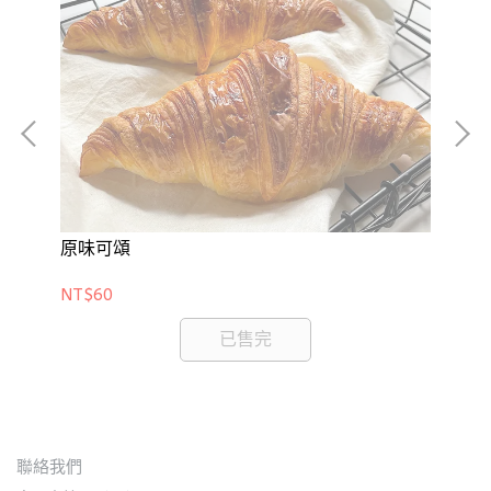
原味可頌
大
NT$60
NT
已售完
聯絡我們