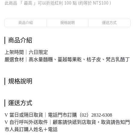
此商品 「 最高 」可以折抵紅利
100
點 (約等於
NT$100
)
商品介紹
規格說明
運送方式
商品介紹
上架時間｜六日限定
嚴選食材｜高水量麵糰、蔓越莓果乾、桔子皮、梵古乳酪丁
規格說明
運送方式
V 當日或隔日取貨｜電話門市訂購（02）2832-6308
V 自行呼叫外送取件｜顧客請快遞到店取貨，取貨請告知門
市人員訂購人姓名＋電話