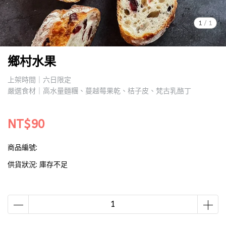
1
/
1
鄉村水果
上架時間｜六日限定
嚴選食材｜高水量麵糰、蔓越莓果乾、桔子皮、梵古乳酪丁
NT$90
商品編號:
供貨狀況:
庫存不足